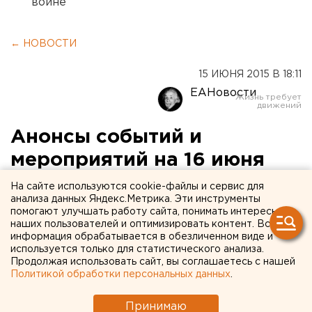
войне
← НОВОСТИ
15 ИЮНЯ 2015 В 18:11
ЕАНовости
Анонсы событий и
мероприятий на 16 июня
На сайте используются cookie-файлы и сервис для
Анонсы событий и мероприятий в Екатеринбурге
анализа данных Яндекс.Метрика. Эти инструменты
и Свердловской области на 16 июня.
помогают улучшать работу сайта, понимать интересы
наших пользователей и оптимизировать контент. Вся
информация обрабатывается в обезличенном виде и
С 11:00 до 14:00 состоится объезд Кировского
используется только для статистического анализа.
района с главой администрации города
Продолжая использовать сайт, вы соглашаетесь с нашей
Александром Якобом. В маршруте объезда значатся:
Политикой обработки персональных данных
.
«Городок чекистов», где будет решаться вопрос о
Принимаю
ремонте фасадов, Площадь Советской Армии, где