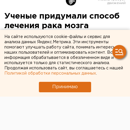
Ученые придумали способ
лечения рака мозга
На сайте используются cookie-файлы и сервис для
Предотвращать рецидивы можно будет с
анализа данных Яндекс.Метрика. Эти инструменты
помощью генной инженерии.
помогают улучшать работу сайта, понимать интересы
наших пользователей и оптимизировать контент. Вся
информация обрабатывается в обезличенном виде и
Эксперты Международной школы продвинутых
используется только для статистического анализа.
исследований изобрели способ, с помощью
Продолжая использовать сайт, вы соглашаетесь с нашей
которого можно будет лечить один из самых
Политикой обработки персональных данных
.
опасных видов рака мозга – глиобластому, передает
Принимаю
корреспондент агентства ЕАН.
Главным элементом лечения будет ген Emx2,
который отвечает за подавление раковых клеток
астроцитов во время их развития. С его помощью
можно будет предотвращать рецидивы после
успешного лечения первого этапа заболевания.
Европейско-Азиатские Новости.