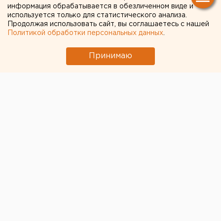
информация обрабатывается в обезличенном виде и
производства медного
используется только для статистического анализа.
Продолжая использовать сайт, вы соглашаетесь с нашей
купороса
Политикой обработки персональных данных
.
Принимаю
В купоросном цехе АО «Уралэлектромедь» введен