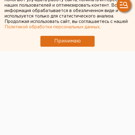
помогают улучшать работу сайта, понимать интересы
наших пользователей и оптимизировать контент. Вся
информация обрабатывается в обезличенном виде и
используется только для статистического анализа.
Продолжая использовать сайт, вы соглашаетесь с нашей
Политикой обработки персональных данных
.
Принимаю
В Екатеринбурге ищут очевидцев ДТП с участием
подростка-велосипедиста, которое произошло
накануне в центре.
По данным городской ГИБДД, 15-летний мальчик