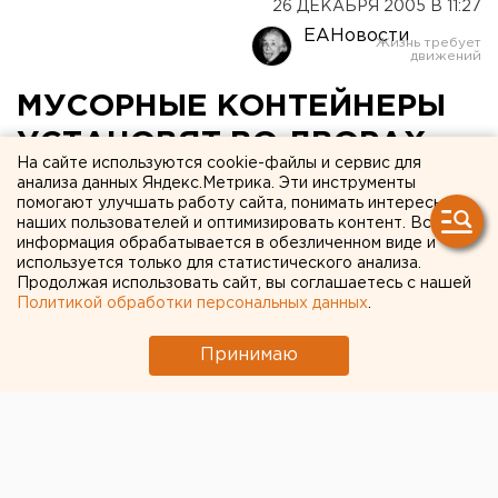
26 ДЕКАБРЯ 2005 В 11:27
ЕАНовости
МУСОРНЫЕ КОНТЕЙНЕРЫ
УСТАНОВЯТ ВО ДВОРАХ
На сайте используются cookie-файлы и сервис для
ЖИЛЫХ ДОМОВ
анализа данных Яндекс.Метрика. Эти инструменты
помогают улучшать работу сайта, понимать интересы
КАМЕНСКА-УРАЛЬСКОГО
наших пользователей и оптимизировать контент. Вся
информация обрабатывается в обезличенном виде и
используется только для статистического анализа.
КАМЕНСК-УРАЛЬСКИЙ. Мусорные контейнеры
Продолжая использовать сайт, вы соглашаетесь с нашей
установят во дворах жилых домов Каменска-
Политикой обработки персональных данных
.
Уральского, сообщили в администрации
муниципалитета.
Принимаю
КАМЕНСК-УРАЛЬСКИЙ. Мусорные контейнеры
установят во дворах жилых домов Каменска-
Уральского, сообщили в администрации
муниципалитета. В городе действует «позвонковая