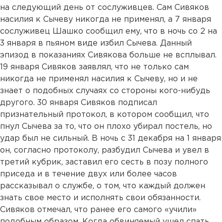
на следующий день от сослуживцев. Сам Сивяков
насилия к Сычеву никогда не применял, а 7 января
сослуживец Шашко сообщил ему, что в ночь со 2 на
3 января в пьяном виде избил Сычева. Данный
эпизод в показаниях Сивякова больше не всплывал.
19 января Сивяков заявлял, что не только сам
никогда не применял насилия к Сычеву, но и не
знает о подобных случаях со стороны кого-нибудь
другого. 30 января Сивяков подписал
признательный протокол, в котором сообщил, что
пнул Сычева за то, что он плохо убирал постель, но
удар был не сильный. В ночь с 31 декабря на 1 января
он, согласно протоколу, разбудил Сычева и увел в
третий кубрик, заставил его сесть в позу полного
приседа и в течение двух или более часов
рассказывал о службе, о том, что каждый должен
знать свое место и исполнять свои обязанности.
Сивяков отмечал, что ранее его самого «учили»
подобным образом. Когда обвиняемый ушел спать,