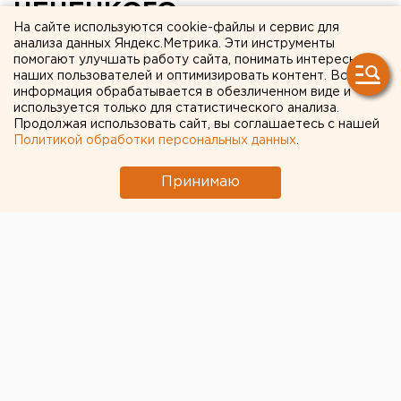
НЕНЕЦКОГО
На сайте используются cookie-файлы и сервис для
АВТОНОМНОГО ОКРУГА И
анализа данных Яндекс.Метрика. Эти инструменты
помогают улучшать работу сайта, понимать интересы
ОАО «ГАЗПРОМНЕФТЬ»
наших пользователей и оптимизировать контент. Вся
информация обрабатывается в обезличенном виде и
ЗАКЛЮЧИЛИ
используется только для статистического анализа.
ГЕНЕРАЛЬНОЕ
Продолжая использовать сайт, вы соглашаетесь с нашей
Политикой обработки персональных данных
.
СОГЛАШЕНИЕ О
Принимаю
СОТРУДНИЧЕСТВЕ
Салехард, Ямало-Ненецкий автономный округ.
Салехард, Ямало-Ненецкий автономный округ.
Администрация Ямало-Ненецкого автономного
округа и ОАО «Газпромнефть» заключили
генеральное соглашение о сотрудничестве,
сообщили агентству ЕАН в пресс-службе
губернатора. Документ определяет расширение
сотрудничества региона и компании на период