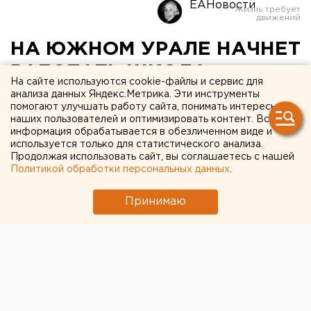
ЕАНовости
НА ЮЖНОМ УРАЛЕ НАЧНЕТ
РАБОТАТЬ ШКОЛА
На сайте используются cookie-файлы и сервис для
ПРИЗЫВНИКА
анализа данных Яндекс.Метрика. Эти инструменты
помогают улучшать работу сайта, понимать интересы
наших пользователей и оптимизировать контент. Вся
Челябинск. На Южном Урале начнет работать
информация обрабатывается в обезличенном виде и
школа для новобранцев, сообщили агентству
используется только для статистического анализа.
Продолжая использовать сайт, вы соглашаетесь с нашей
ЕАН в Челябинском областном комитете
Политикой обработки персональных данных
.
солдатских матерей.
Принимаю
Челябинск. На Южном Урале начнет работать школа
для новобранцев, сообщили агентству ЕАН в
Челябинском областном комитете солдатских
матерей. Задача нового образовательного
учреждения - научить призывников справляться с
кризисными ситуациями в армейской жизни. В
Челябинск прилетела председатель Комитета