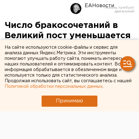
ЕАНовости
Число бракосочетаний в
Великий пост уменьшается
На сайте используются cookie-файлы и сервис для
Екатеринбург. Число бракосочетаний в Великий
анализа данных Яндекс.Метрика. Эти инструменты
пост уменьшается, сообщили агентству ЕАН в
помогают улучшать работу сайта, понимать интересы
наших пользователей и оптимизировать контент. Вся
ЗАГС Кировского района.
информация обрабатывается в обезличенном виде и
используется только для статистического анализа.
Екатеринбург. Число бракосочетаний в Великий
Продолжая использовать сайт, вы соглашаетесь с нашей
пост уменьшается, сообщили агентству ЕАН в ЗАГС
Политикой обработки персональных данных
.
Кировского района. Одна из причин этого явления -
Принимаю
невозможность обвенчаться в церкви. По традиции,
в ЗАГСе этого района чаще всего браки
заключаются в апреле, после поста. В ЗАГСах
Октябрьского и Чкаловского района пик
бракосочетаний приходится на лето и первые
месяцы осени. Кроме того, влюбленные не смогут