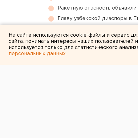
Ракетную опасность объявили
Главу узбекской диаспоры в 
Под Екатеринбургом диверсан
На сайте используются cookie-файлы и сервис д
сайта, понимать интересы наших пользователей 
используется только для статистического анализ
персональных данных
.
← НОВОСТИ
26 МАРТА 2007 В 12:10
Работники обл
самые активны
журналов и га