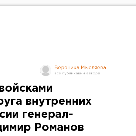
Вероника Мысляева
войсками
руга внутренних
сии генерал-
димир Романов