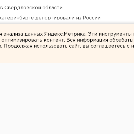
 в Свердловской области
Екатеринбурге депортировали из России
ты взорвали создателя дрона «Упырь»
ля анализа данных Яндекс.Метрика. Эти инструменты
и оптимизировать контент. Вся информация обрабаты
а. Продолжая использовать сайт, вы соглашаетесь с
Мария Банных
астного ГУВД
е читатели
зет