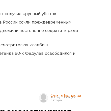
нт получил крупный убыток
в России сочли преждевременным
едложили постепенно сократить ради
 «смотрителю» кладбищ
егенда 90-х Федулев освободился и
Ольга Беляева