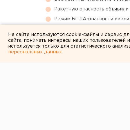
Ракетную опасность объявили
Режим БПЛА-опасности ввели
Свердловский титановый гига
На сайте используются cookie-файлы и сервис д
сайта, понимать интересы наших пользователей 
используется только для статистического анализ
персональных данных
.
← НОВОСТИ
3 МАЯ 2007 В 11:39
Совет мусульм
Среднеуральск
лучший исполн
песни 2006 го