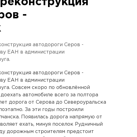
 реконструкция
ров -
к
конструкция автодороги Серов -
тву ЕАН в администрации
уга.
конструкция автодороги Серов -
тву ЕАН в администрации
уга. Совсем скоро по обновлённой
доехать автомобиле всего за полтора
 лет дорога от Серова до Североуральска
поэтапно. За эти годы построили
лчанска. Появилась дорога напрямую от
воляет ехать, минуя поселок Рудничный
оду дорожным строителям предстоит