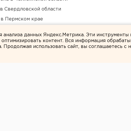
 в Свердловской области
 в Пермском крае
нт получил крупный убыток
ля анализа данных Яндекс.Метрика. Эти инструменты
и оптимизировать контент. Вся информация обрабаты
а. Продолжая использовать сайт, вы соглашаетесь с
Валентин Тетерин
ан
а возглавил
итель татарской
да