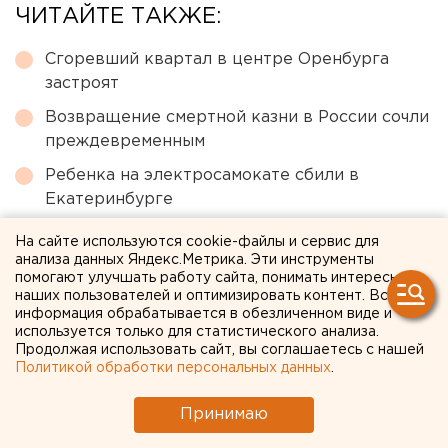
ЧИТАЙТЕ ТАКЖЕ:
Сгоревший квартал в центре Оренбурга
застроят
Возвращение смертной казни в России сочли
преждевременным
Ребенка на электросамокате сбили в
Екатеринбурге
Ракетная опасность объявлена в
На сайте используются cookie-файлы и сервис для
Оренбургской области и Башкирии
анализа данных Яндекс.Метрика. Эти инструменты
помогают улучшать работу сайта, понимать интересы
Численность человечества предложили
наших пользователей и оптимизировать контент. Вся
информация обрабатывается в обезличенном виде и
постепенно сократить ради планеты
используется только для статистического анализа.
Продолжая использовать сайт, вы соглашаетесь с нашей
Политикой обработки персональных данных
.
← НОВОСТИ
Принимаю
10 МАЯ 2007 В 11:29
Михаил Смирнов