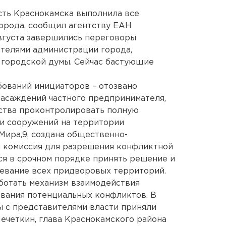
сть Краснокамска выполнила все
орода, сообщил агентству ЕАН
вгуста завершились переговоры
телями администрации города,
 городской думы. Сейчас бастующие
бований инициаторов – отозвано
насаждений частного предпринимателя,
ьства проконтролировать полную
 и сооружений на территории
ира,9, создана общественно-
я комиссия для разрешения конфликтной
тся в срочном порядке принять решение и
евание всех придворовых территорий.
ботать механизм взаимодействия
ования потенциальных конфликтов. В
ы с представителями власти приняли
ечеткин, глава Краснокамского района