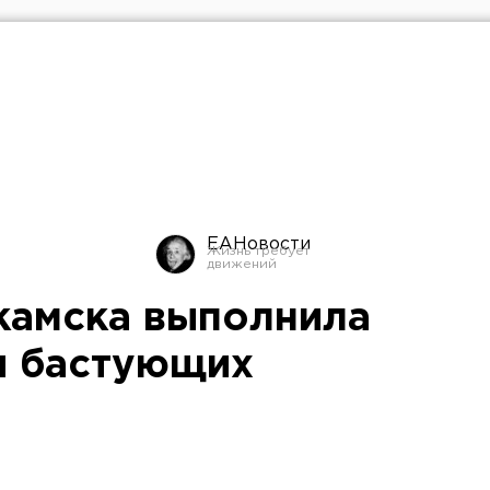
ЕАНовости
камска выполнила
я бастующих