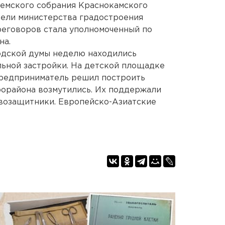
земского собрания Краснокамского
тели министерства градостроения
реговоров стала уполномоченный по
на.
одской думы неделю находились
ьной застройки. На детской площадке
 предприниматель решил построить
рорайона возмутились. Их поддержали
возащитники. Европейско-Азиатские