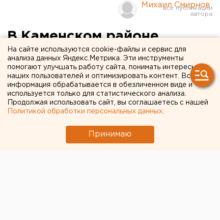
Михаил Смирнов
В Каменском районе
раскрыто убийство
На сайте используются cookie-файлы и сервис для
анализа данных Яндекс.Метрика. Эти инструменты
четырех человек
помогают улучшать работу сайта, понимать интересы
наших пользователей и оптимизировать контент. Вся
информация обрабатывается в обезличенном виде и
Екатеринбург. Отделом по расследованию особо
используется только для статистического анализа.
Продолжая использовать сайт, вы соглашаетесь с нашей
важных дел прокуратуры области расследуется
Политикой обработки персональных данных
.
уголовное дело об убийстве четырех лиц,
сообщили ЕАН в пресс-службе надзорного
Принимаю
ведомства.
Екатеринбург. Отделом по расследованию особо
важных дел прокуратуры области расследуется
уголовное дело об убийстве четырех лиц, сообщили
ЕАН в пресс-службе надзорного ведомства.
Преступление было совершенно в 2002 году и