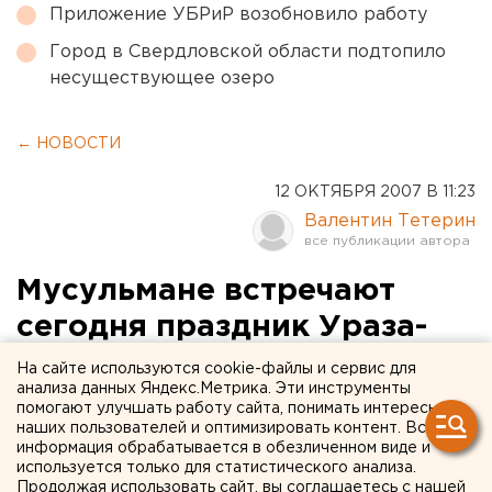
Приложение УБРиР возобновило работу
Город в Свердловской области подтопило
несуществующее озеро
← НОВОСТИ
12 ОКТЯБРЯ 2007 В 11:23
Валентин Тетерин
Мусульмане встречают
сегодня праздник Ураза-
Байрам
На сайте используются cookie-файлы и сервис для
анализа данных Яндекс.Метрика. Эти инструменты
помогают улучшать работу сайта, понимать интересы
Екатеринбург. Мусульмане встречают сегодня
наших пользователей и оптимизировать контент. Вся
праздник Ураза-Байрам, сообщили агентству
информация обрабатывается в обезличенном виде и
ЕАН в духовном управлении мусульман
используется только для статистического анализа.
Продолжая использовать сайт, вы соглашаетесь с нашей