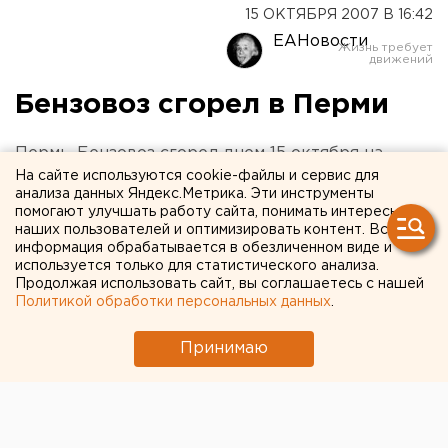
15 ОКТЯБРЯ 2007 В 16:42
ЕАНовости
Бензовоз сгорел в Перми
Пермь. Бензовоз сгорел днем 15 октября на
автозаправочной станции в Перми, сообщили
На сайте используются cookie-файлы и сервис для
анализа данных Яндекс.Метрика. Эти инструменты
агентству ЕАН в пресс-службе главного
помогают улучшать работу сайта, понимать интересы
управления МЧС России по Пермскому края.
наших пользователей и оптимизировать контент. Вся
информация обрабатывается в обезличенном виде и
используется только для статистического анализа.
Пермь. Бензовоз сгорел днем 15 октября на
Продолжая использовать сайт, вы соглашаетесь с нашей
автозаправочной станции в Перми, сообщили
Политикой обработки персональных данных
.
агентству ЕАН в пресс-службе главного управления
МЧС России по Пермскому края. ЧП произошло по
Принимаю
улице Карпинского Индустриального района
краевого центра. На место выехало 24 единицы
пожарной техники. Пожару был присвоен третий
номер сложности.