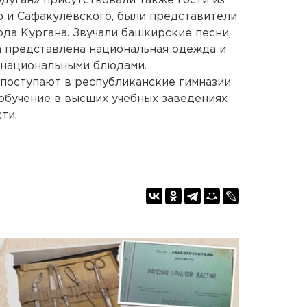
дуган» присутствовали также гости из
 и Сафакулевского, были представители
ода Кургана. Звучали башкирские песни,
а представлена национальная одежда и
и национальными блюдами.
 поступают в республиканские гимназии
обучение в высших учебных заведениях
ти.