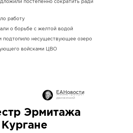
едложили постепенно сократить ради
ло работу
али о борьбе с желтой водой
ти подтопило несуществующее озеро
дующего войсками ЦВО
ЕАНовости
естр Эрмитажа
 Кургане