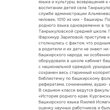
языка и культуры, возвращения к
воспитании детей села Танрыкуло
службе администрации Альменевс
человек, 1010 из них – башкиры. 
родного языка одновременно в тр
Танрыкуловской средней школе. 
Фархинур Зариповой, приступив к
столкнулись с фактом, что родны
а родители и их дети не знают ни
башкирского народа, ни особенно
оборудовали в школе кабинет баш
с национальной одеждой, урындык
сохранен весь старинный колорит
библиотечку по башкирскому фол
рефератами, сочинениями, аудио- 
В седьмом классе ведутся факуль
«История родного края. Курганск
башкирского языка Язилей Исмаги
оценку научных работников и бы