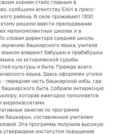
 своим корням стало главным в
во, сообщили агентству ЕАН в пресс-
кого района. В селе проживают 1300
Поэтому решили ввести преподавание
ех малокомплектных школах и в
По словам директора средней школы
 изучению башкирского языка, учителя
м языком владеют бабушки и прабабушки,
 языка, ни исторической судьбы
стей культуры и быта. Прежде всего
кирского языка. Здесь оформлен уголок
 - передняя часть башкирской избы, где
 башкирского быта. Собрали интересную
ьклору, которая ежегодно пополняется
и видеокассетами.
тативные занятия по программе
ие башкиры», составленной учителем
ловой. Эта программа получила высокую
ла утверждена институтом повышения