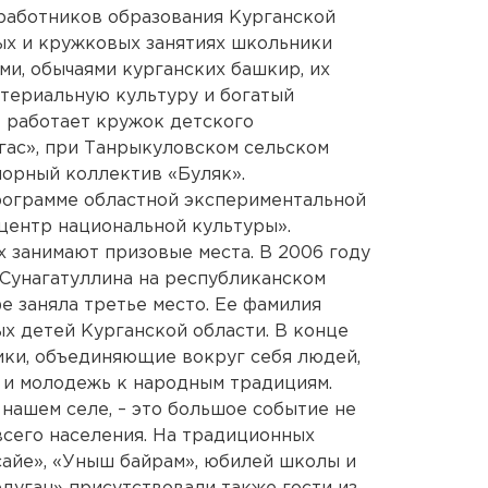
работников образования Курганской
ных и кружковых занятиях школьники
ми, обычаями курганских башкир, их
териальную культуру и богатый
 работает кружок детского
гас», при Танрыкуловском сельском
орный коллектив «Буляк».
рограмме областной экспериментальной
центр национальной культуры».
 занимают призовые места. В 2006 году
 Сунагатуллина на республиканском
е заняла третье место. Ее фамилия
ых детей Курганской области. В конце
ики, объединяющие вокруг себя людей,
и молодежь к народным традициям.
нашем селе, – это большое событие не
всего населения. На традиционных
сайе», «Уныш байрам», юбилей школы и