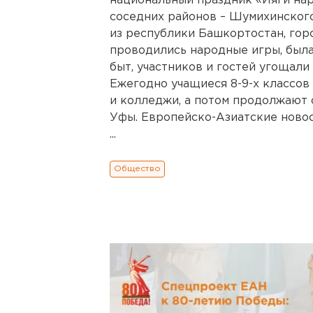
национальный праздник «Йяги нар
соседних районов – Шумихинского
из республики Башкортостан, гор
проводились народные игры, был
быт, участников и гостей угощал
Ежегодно учащиеся 8-9-х классов
и колледжи, а потом продолжают 
Уфы. Европейско-Азиатские новос
...
Общество