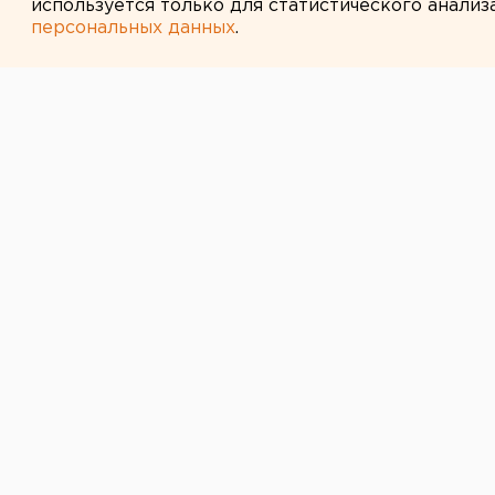
используется только для статистического анализ
персональных данных
.
← НОВОСТИ
17 ОКТЯБРЯ 2007 В 15:28
Вопрос о шлак
Златоусте оста
решенным
Златоуст, Челябинская область.
Златоуст, Челябинская область. 
«Златоустовский металлургически
агентству ЕАН в пресс-службе ад
Глава города Дмитрий Мигашкин 
города, «Златоустовский водокан