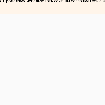
а. Продолжая использовать сайт, вы соглашаетесь с
ЕАНовости
овых отвалах в
ется не
Проблемы со шлаковыми отвалами на ОАО
й завод» до конца не решена, сообщили
министрации Златоуста.
собрал руководителей силовых ведомств
ал» и предприятие «Рико», чтобы