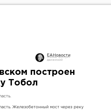
ЕАНовости
вском построен
ку Тобол
асть.
ласть. Железобетонный мост через реку