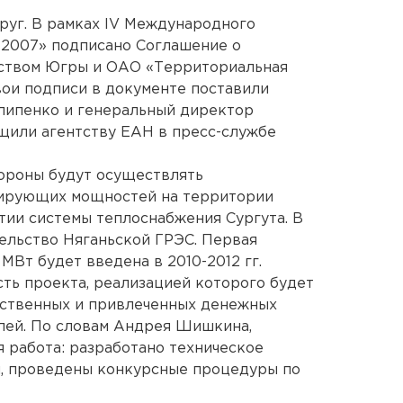
руг. В рамках IV Международного
 2007» подписано Соглашение о
ством Югры и ОАО «Территориальная
ои подписи в документе поставили
липенко и генеральный директор
щили агентству ЕАН в пресс-службе
тороны будут осуществлять
рирующих мощностей на территории
итии системы теплоснабжения Сургута. В
тельство Няганьской ГРЭС. Первая
Вт будет введена в 2010-2012 гг.
ть проекта, реализацией которого будет
обственных и привлеченных денежных
блей. По словам Андрея Шишкина,
 работа: разработано техническое
н, проведены конкурсные процедуры по