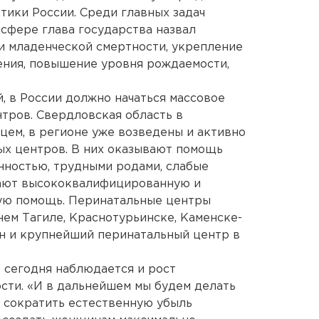
ики России. Среди главных задач
 сфере глава государства назвал
и младенческой смертности, укрепление
ения, повышение уровня рождаемости,
, в России должно начаться массовое
тров. Свердловская область в
цем, в регионе уже возведены и активно
ых центров. В них оказывают помощь
ностью, трудными родами, слабые
ают высококвалифицированную и
ую помощь. Перинатальные центры
ем Тагиле, Краснотурьинске, Каменске-
ан и крупнейший перинатальный центр в
е сегодня наблюдается и рост
сти. «И в дальнейшем мы будем делать
о сократить естественную убыль