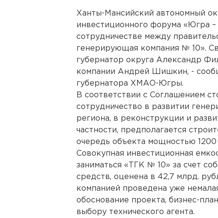
Ханты-Мансийский автономный ок
инвестиционного форума «Югра –
сотрудничестве между правитель
генерирующая компания № 10». Св
губернатор округа Александр Фи
компании Андрей Шишкин, - сооб
губернатора ХМАО-Югры.
В соответствии с Соглашением с
сотрудничество в развитии гене
региона, в реконструкции и разв
частности, предполагается строи
очередь объекта мощностью 1200 М
Совокупная инвестиционная емкос
заниматься «ТГК № 10» за счет с
средств, оценена в 42,7 млрд. ру
компанией проведена уже немалая
обоснование проекта, бизнес-пла
выбору технического агента.