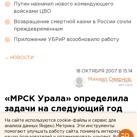
Путин назначил нового командующего
войсками ЦВО
Возвращение смертной казни в России сочли
преждевременным
Приложение УБРиР возобновило работу
← НОВОСТИ
18 ОКТЯБРЯ 2007 В 15:14
Михаил Смирнов
«МРСК Урала» определила
задачи на следующий год
На сайте используются cookie-файлы и сервис для
Екатеринбург. Генеральный директор ОАО
анализа данных Яндекс.Метрика. Эти инструменты
«МРСК Урала» Алексей Бобров и топ-
помогают улучшать работу сайта, понимать интересы