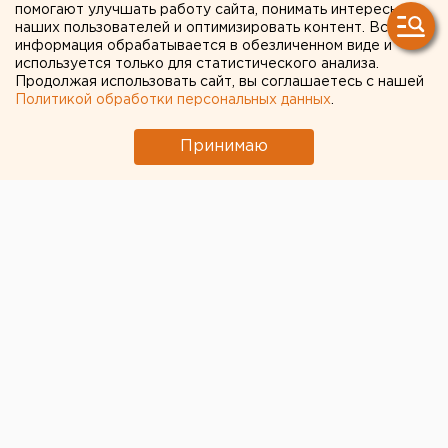
помогают улучшать работу сайта, понимать интересы
электроэнергии
наших пользователей и оптимизировать контент. Вся
информация обрабатывается в обезличенном виде и
используется только для статистического анализа.
Челябинск. Жилой сектор поселка Градский
Продолжая использовать сайт, вы соглашаетесь с нашей
прииск (Курчатовский район Челябинска) был
Политикой обработки персональных данных
.
проверен на незаконное потребление энергии,
сообщили в ОАО «Челябэнерго».
Принимаю
Челябинск. Жилой сектор поселка Градский прииск
(Курчатовский район Челябинска) был проверен на
незаконное потребление энергии, сообщили в ОАО
«Челябэнерго». Во время рейда выявлены факты
самовольного подключения к системе
электроснабжения нескольких строящихся
коттеджей, расположенных по улице Рязанская.
Владельцы домов незаконно использовали
электроэнергию, подключившись к сети при
помощи «набросов». При этом, в процессе
строительства использовались энергоемкие