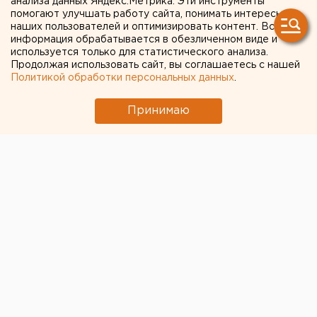
анализа данных Яндекс.Метрика. Эти инструменты
деятелей примет участие в
помогают улучшать работу сайта, понимать интересы
наших пользователей и оптимизировать контент. Вся
формировании
информация обрабатывается в обезличенном виде и
Общественной палаты
используется только для статистического анализа.
Продолжая использовать сайт, вы соглашаетесь с нашей
России
Политикой обработки персональных данных
.
Принимаю
Екатеринбург. Представитель Свердловского
отделения Союза театральных деятелей примет
участие в формировании Общественной палаты
России, сообщили агентству ЕАН в СО СТД РФ.
Екатеринбург. Представитель Свердловского
отделения Союза театральных деятелей примет
участие в формировании Общественной палаты
России, сообщили агентству ЕАН в СО СТД РФ.
Областное собрание представителей
межрегиональных и региональных общественных
объединений по вопросу формирования нового
состава Общественной палаты Российской