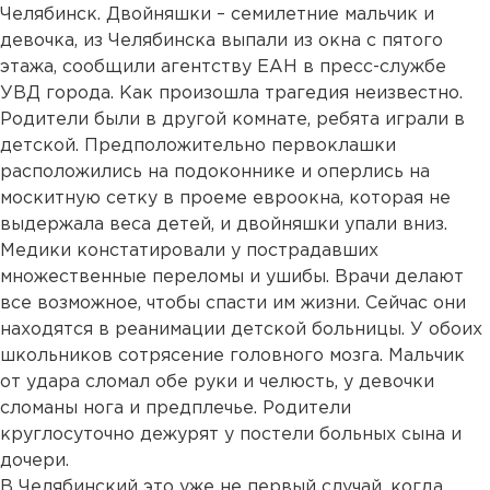
Челябинск. Двойняшки – семилетние мальчик и
девочка, из Челябинска выпали из окна с пятого
этажа, сообщили агентству ЕАН в пресс-службе
УВД города. Как произошла трагедия неизвестно.
Родители были в другой комнате, ребята играли в
детской. Предположительно первоклашки
расположились на подоконнике и оперлись на
москитную сетку в проеме евроокна, которая не
выдержала веса детей, и двойняшки упали вниз.
Медики констатировали у пострадавших
множественные переломы и ушибы. Врачи делают
все возможное, чтобы спасти им жизни. Сейчас они
находятся в реанимации детской больницы. У обоих
школьников сотрясение головного мозга. Мальчик
от удара сломал обе руки и челюсть, у девочки
сломаны нога и предплечье. Родители
круглосуточно дежурят у постели больных сына и
дочери.
В Челябинский это уже не первый случай, когда