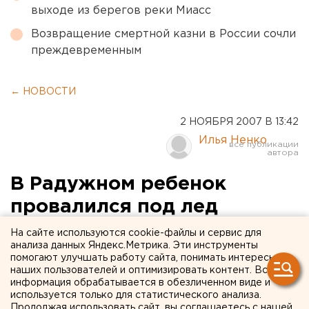
выходе из берегов реки Миасс
Возвращение смертной казни в России сочли
преждевременным
← НОВОСТИ
2 НОЯБРЯ 2007 В 13:42
Илья Ненко
В Радужном ребенок
провалился под лед
На сайте используются cookie-файлы и сервис для
Радужный, Ханты-Мансийский автономный округ.
анализа данных Яндекс.Метрика. Эти инструменты
помогают улучшать работу сайта, понимать интересы
Радужный, Ханты-Мансийский автономный округ. В
наших пользователей и оптимизировать контент. Вся
информация обрабатывается в обезличенном виде и
Радужном появляются первые жертвы речного льда.
используется только для статистического анализа.
В минувший четверг спасателям города поступило
Продолжая использовать сайт, вы соглашаетесь с нашей