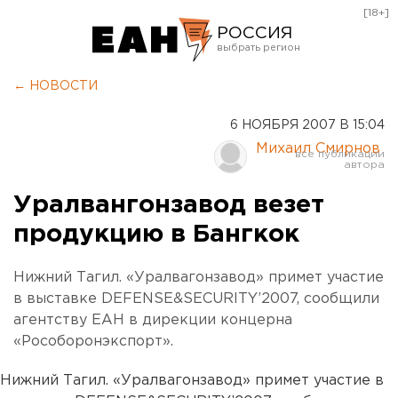
[18+]
РОССИЯ
Екатеринбург
← НОВОСТИ
Челябинск
6 НОЯБРЯ 2007 В 15:04
Курган
Михаил Смирнов
Оренбург
Уралвангонзавод везет
продукцию в Бангкок
Нижний Тагил. «Уралвагонзавод» примет участие
в выставке DEFENSE&SECURITY’2007, сообщили
агентству ЕАН в дирекции концерна
«Рособоронэкспорт».
Нижний Тагил. «Уралвагонзавод» примет участие в