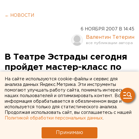
← НОВОСТИ
6 НОЯБРЯ 2007 В 14:45
Валентин Тетерин
В Театре Эстрады сегодня
пройдет мастер-класс по
сценическому искусству
На сайте используются cookie-файлы и сервис для
анализа данных Яндекс.Метрика. Эти инструменты
Японии
помогают улучшать работу сайта, понимать интересы
наших пользователей и оптимизировать контент. Вся
информация обрабатывается в обезличенном виде и
Екатеринбург. В Театре Эстрады сегодня
используется только для статистического анализа.
пройдет мастер-класс по сценическому
Продолжая использовать сайт, вы соглашаетесь с нашей
искусству Японии, сообщили агентству ЕАН в
Политикой обработки персональных данных
.
пресс-службе учреждения культуры.
Принимаю
Екатеринбург. В Театре Эстрады сегодня пройдет