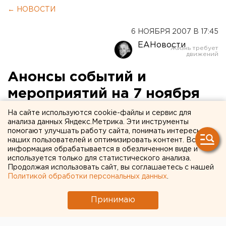
← НОВОСТИ
6 НОЯБРЯ 2007 В 17:45
ЕАНовости
Анонсы событий и
мероприятий на 7 ноября
2007 года:
На сайте используются cookie-файлы и сервис для
анализа данных Яндекс.Метрика. Эти инструменты
помогают улучшать работу сайта, понимать интересы
В 10.00 администрации Екатеринбурга (пр.
наших пользователей и оптимизировать контент. Вся
информация обрабатывается в обезличенном виде и
В 10.00 администрации Екатеринбурга (пр. Ленина,
используется только для статистического анализа.
Продолжая использовать сайт, вы соглашаетесь с нашей
24а, ауд. 459) состоится заседание комиссии по
Политикой обработки персональных данных
.
местному самоуправлению, культурной и
информационной политике и связям с
Принимаю
общественностью. В повестке вопросы: о
назначении очередных выборов Главы