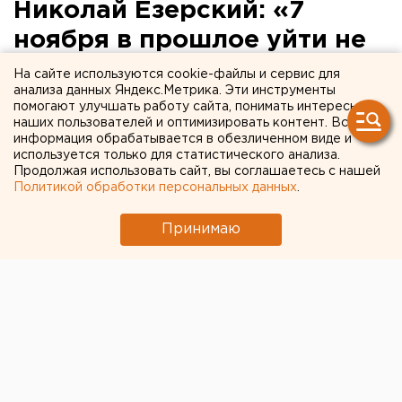
Николай Езерский: «7
ноября в прошлое уйти не
может»
На сайте используются cookie-файлы и сервис для
анализа данных Яндекс.Метрика. Эти инструменты
помогают улучшать работу сайта, понимать интересы
Екатеринбург. Сегодня исполняется 90 лет с
наших пользователей и оптимизировать контент. Вся
того дня, как произошло событие, весьма
информация обрабатывается в обезличенном виде и
неоднозначно оцениваемое сегодня.
используется только для статистического анализа.
Продолжая использовать сайт, вы соглашаетесь с нашей
Политикой обработки персональных данных
.
Екатеринбург. Сегодня исполняется 90 лет с того
дня, как произошло событие, весьма неоднозначно
Принимаю
оцениваемое сегодня. Одни продолжают называть
его Великой Октябрьской социалистической
революцией, другие называют большевистским
переворотом. Своим видением этого некогда
красного дня календаря с ЕАН поделился депутат
Государственной думы, член фракции КПРФ
Николай Езерский:
«Меня даже несколько обижает, когда говорят,