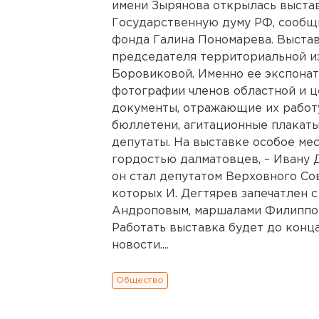
имени Зырянова открылась выста
Государственную думу РФ, сообщ
фонда Галина Пономарева. Выстав
председателя территориальной и
Боровиковой. Именно ее экспонат
фотографии членов областной и ц
документы, отражающие их работу
бюллетени, агитационные плакаты
депутаты. На выставке особое мес
гордостью далматовцев, – Ивану 
он стал депутатом Верховного Со
которых И. Дегтярев запечатлен 
Андроповым, маршалами Филиппом
Работать выставка будет до конц
новости....
Общество