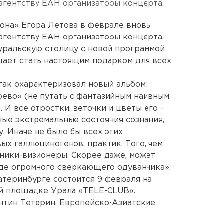
агентству ЕАН организаторы концерта.
она» Егора Летова в феврале вновь
агентству ЕАН организаторы концерта.
 уральскую столицу с новой программой
ещает стать настоящим подарком для всех
так охарактеризовал новый альбом:
ево» (не путать с фантазийным наивным
 И все отростки, веточки и цветы его -
ные экстремальные состояния сознания,
. Иначе не было бы всех этих
ых галлюциногенов, практик. Того, чем
ники-визионеры. Скорее даже, может
роде огромного сверкающего одуванчика».
атеринбурге состоится 9 февраля на
й площадке Урала «TELE-CLUB».
ентин Тетерин, Европейско-Азиатские