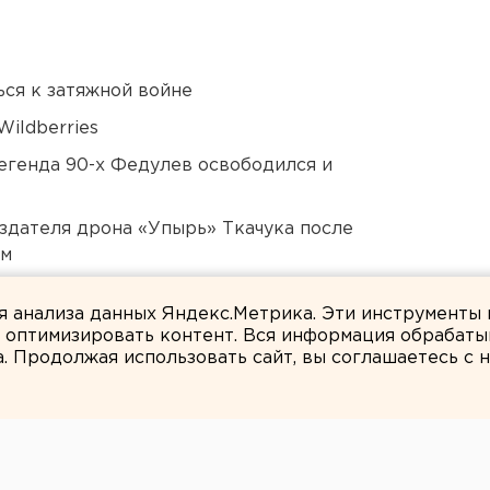
ся к затяжной войне
ildberries
егенда 90-х Федулев освободился и
оздателя дрона «Упырь» Ткачука после
ом
 в Пермском крае
ля анализа данных Яндекс.Метрика. Эти инструменты
и оптимизировать контент. Вся информация обрабаты
а. Продолжая использовать сайт, вы соглашаетесь с
Ольга Беляева