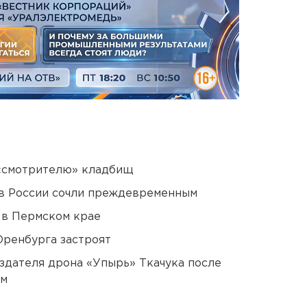
 «смотрителю» кладбищ
в России сочли преждевременным
 в Пермском крае
Оренбурга застроят
оздателя дрона «Упырь» Ткачука после
ом