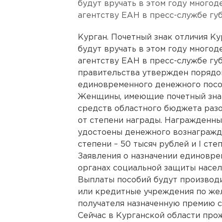
будут вручать в этом году много
агентству ЕАН в пресс-службе гу
Курган. Почетный знак отличия К
будут вручать в этом году много
агентству ЕАН в пресс-службе гу
правительства утвержден порядо
единовременного денежного пос
Женщины, имеющие почетный знак 
средств областного бюджета разо
от степени награды. Награжденные
удостоены денежного вознагражден
степени – 50 тысяч рублей и I сте
Заявления о назначении единовре
органах социальной защиты насел
Выплаты пособий будут производи
или кредитные учреждения по жел
получателя назначенную премию с
Сейчас в Курганской области про