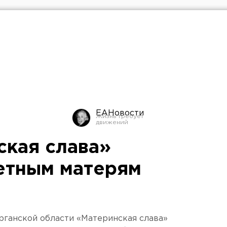
ЕАНовости
ская слава»
етным матерям
урганской области «Материнская слава»