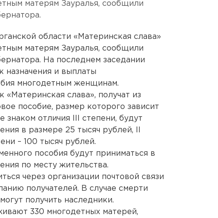
детным матерям Зауралья, сообщили
бернатора.
урганской области «Материнская слава»
детным матерям Зауралья, сообщили
бернатора. На последнем заседании
к назначения и выплаты
обия многодетным женщинам.
«Материнская слава», получат из
вое пособие, размер которого зависит
 знаком отличия III степени, будут
ия в размере 25 тысяч рублей, II
пени – 100 тысяч рублей.
менного пособия будут приниматься в
ения по месту жительства.
ться через организации почтовой связи
анию получателей. В случае смерти
могут получить наследники.
живают 330 многодетных матерей,