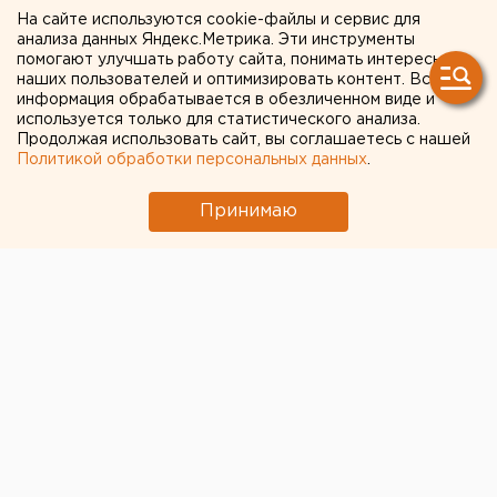
«Бахус» в Екатеринбурге
На сайте используются cookie-файлы и сервис для
анализа данных Яндекс.Метрика. Эти инструменты
выявлено 20 водителей в
помогают улучшать работу сайта, понимать интересы
наших пользователей и оптимизировать контент. Вся
состоянии опьянения
информация обрабатывается в обезличенном виде и
используется только для статистического анализа.
Продолжая использовать сайт, вы соглашаетесь с нашей
Екатеринбург. За один день проведения
Политикой обработки персональных данных
.
операции «Бахус» сотрудники ГИБДД выявили в
Екатеринбурге 20 водителей в состоянии
Принимаю
опьянения, сообщили агентству ЕАН в пресс-
службе гордской автоинспекции.
Екатеринбург. За один день проведения операции
«Бахус» сотрудники ГИБДД выявили в
Екатеринбурге 20 водителей в состоянии
опьянения, сообщили агентству ЕАН в пресс-службе
гордской автоинспекции. В том числе 9 человек
находились в состоянии наркотического опьянения.
Напомним, что с 18 февраля в Екатеринбурге
проводятся профилактические мероприятия,