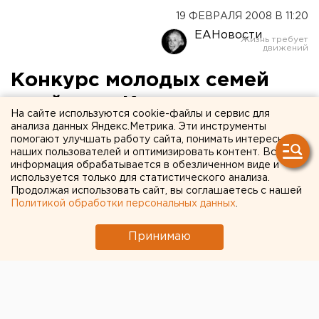
19 ФЕВРАЛЯ 2008 В 11:20
ЕАНовости
Конкурс молодых семей
пройдет в Кургане
На сайте используются cookie-файлы и сервис для
анализа данных Яндекс.Метрика. Эти инструменты
Курган. В Кургане стартует городской конкурс
помогают улучшать работу сайта, понимать интересы
наших пользователей и оптимизировать контент. Вся
молодых семей, сообщили агентству ЕАН в
информация обрабатывается в обезличенном виде и
пресс-службе администрации города.
используется только для статистического анализа.
Продолжая использовать сайт, вы соглашаетесь с нашей
Курган. В Кургане стартует городской конкурс
Политикой обработки персональных данных
.
молодых семей, сообщили агентству ЕАН в пресс-
Принимаю
службе администрации города. Третий год подряд
организаторами мероприятия являются департамент
социальной политики и муниципальное учреждение
«Курганский дом молодежи».
Конкурс поможет возродить семейные ценности,