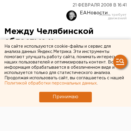
21 ФЕВРАЛЯ 2008 В 16:41
ЕАНовости
Между Челябинской
областью и
На сайте используются cookie-файлы и сервис для
государственной
анализа данных Яндекс.Метрика. Эти инструменты
помогают улучшать работу сайта, понимать интересы
корпорацией «Фонд
наших пользователей и оптимизировать контент. Вся
информация обрабатывается в обезличенном виде и
содействия развитию
используется только для статистического анализа.
ЖКХ» будет подписан
Продолжая использовать сайт, вы соглашаетесь с нашей
Политикой обработки персональных данных
.
договор
Принимаю
Челябинск. Впервые в России будет подписан
договор между Челябинской областью и
государственной корпорацией «Фонд
содействия развитию ЖКХ», сообщили