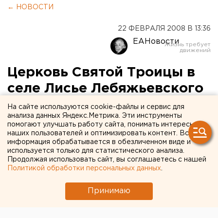
← НОВОСТИ
22 ФЕВРАЛЯ 2008 В 13:36
ЕАНовости
Церковь Святой Троицы в
селе Лисье Лебяжьевского
района восстанавливается
На сайте используются cookie-файлы и сервис для
анализа данных Яндекс.Метрика. Эти инструменты
на пожертвования
помогают улучшать работу сайта, понимать интересы
наших пользователей и оптимизировать контент. Вся
информация обрабатывается в обезличенном виде и
Лисье, Курганская область.
используется только для статистического анализа.
Продолжая использовать сайт, вы соглашаетесь с нашей
Лисье, Курганская область. На восстановление
Политикой обработки персональных данных
.
церкви Святой Троицы в селе Лисье Лебяжьевского
района пожертвования делают не только местные
Принимаю
жители, но и их земляки, живущие в других городах
и странах, сообщили агентству ЕАН в