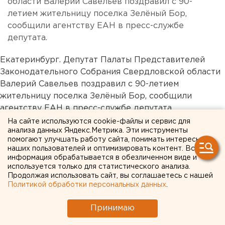
области Валерий Савельев поздравил с 90-
летием жительницу поселка Зелёный Бор,
сообщили агентству ЕАН в пресс-службе
депутата.
Екатеринбург. Депутат Палаты Представителей
Законодательного Собрания Свердловской области
Валерий Савельев поздравил с 90-летием
жительницу поселка Зелёный Бор, сообщили
агентству ЕАН в пресс-службе депутата.
Валентина Васильевна Годлина – ровесница
На сайте используются cookie-файлы и сервис для
анализа данных Яндекс.Метрика. Эти инструменты
Советской армии. Она родилась в 1918 году в
помогают улучшать работу сайта, понимать интересы
Казахстане. Поступила в Челябинский
наших пользователей и оптимизировать контент. Вся
государственный педагогический институт. В годы
информация обрабатывается в обезличенном виде и
используется только для статистического анализа.
войны, будучи студенткой, трудилась в госпитале,
Продолжая использовать сайт, вы соглашаетесь с нашей
принимала эшелоны с ранеными. После войны
Политикой обработки персональных данных
.
работала учителем математики. В конце
шестидесятых годов Валентина Васильевна с
Принимаю
семьей переехала в Свердловск. А несколько лет