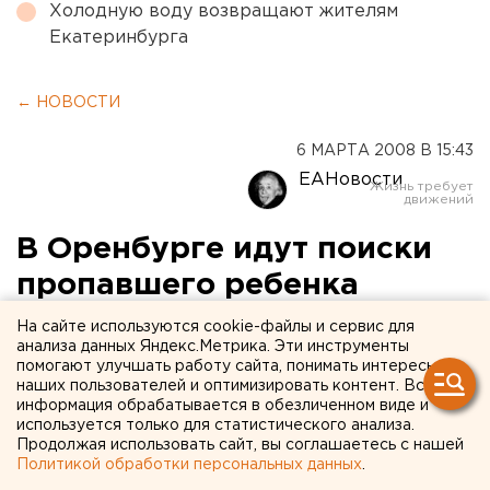
Холодную воду возвращают жителям
Екатеринбурга
← НОВОСТИ
6 МАРТА 2008 В 15:43
ЕАНовости
В Оренбурге идут поиски
пропавшего ребенка
На сайте используются cookie-файлы и сервис для
Оренбург. В Оренбурге третьи сутки ищут
анализа данных Яндекс.Метрика. Эти инструменты
пропавшего в понедельник четвероклассника
помогают улучшать работу сайта, понимать интересы
наших пользователей и оптимизировать контент. Вся
Костю Клюкина.
информация обрабатывается в обезличенном виде и
используется только для статистического анализа.
Оренбург. В Оренбурге третьи сутки ищут
Продолжая использовать сайт, вы соглашаетесь с нашей
пропавшего в понедельник четвероклассника
Политикой обработки персональных данных
.