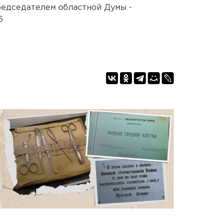
редседателем областной Думы -
6