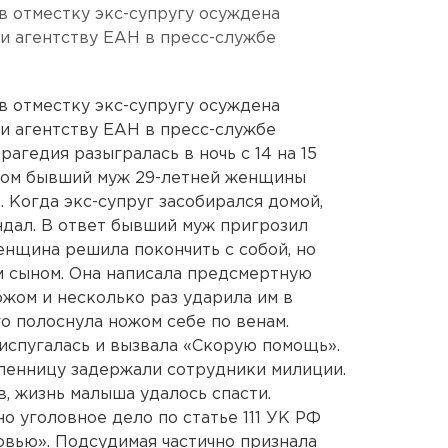
 в отместку экс-супругу осуждена
и агентству ЕАН в пресс-службе
 в отместку экс-супругу осуждена
и агентству ЕАН в пресс-службе
агедия разыгралась в ночь с 14 на 15
ером бывший муж 29-летней женщины
 Когда экс-супруг засобирался домой,
дал. В ответ бывший муж пригрозил
женщина решила покончить с собой, но
м сыном. Она написала предсмертную
ожом и несколько раз ударила им в
о полоснула ножом себе по венам.
испугалась и вызвала «Скорую помощь».
ленницу задержали сотрудники милиции.
, жизнь малыша удалось спасти.
о уголовное дело по статье 111 УК РФ
вью». Подсудимая частично признала