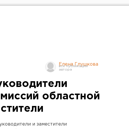
Елена Глушкова
уководители
омиссий областной
естители
уководители и заместители