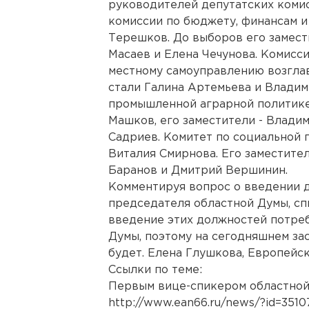
руководителей депутатских коми
комиссии по бюджету, финансам и
Терешков. До выборов его замест
Масаев и Елена Чечунова. Комисси
местному самоуправлению возглав
стали Галина Артемьева и Владим
промышленной аграрной политике
Машков, его заместители - Влади
Садриев. Комитет по социальной 
Виталия Смирнова. Его заместите
Баранов и Дмитрий Вершинин.
Комментируя вопрос о введении 
председателя областной Думы, сп
введение этих должностей потреб
Думы, поэтому на сегодняшнем за
будет. Елена Глушкова, Европейс
Ссылки по теме:
Первым вице-спикером областной
http://www.ean66.ru/news/?id=3510