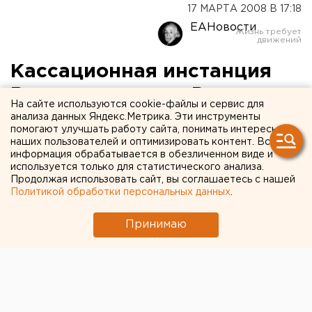
17 МАРТА 2008 В 17:18
ЕАНовости
Кассационная инстанция
Верховного суда России
На сайте используются cookie-файлы и сервис для
оставила без изменения
анализа данных Яндекс.Метрика. Эти инструменты
помогают улучшать работу сайта, понимать интересы
приговор Анатолию
наших пользователей и оптимизировать контент. Вся
информация обрабатывается в обезличенном виде и
Опланчуку
используется только для статистического анализа.
Продолжая использовать сайт, вы соглашаетесь с нашей
Политикой обработки персональных данных
.
Челябинск. Кассационная инстанция Верховного
суда России оставила без изменения приговор
Принимаю
экс-мэру закрытого административного
территориального образования - города
Снежинска Анатолию Опланчуку, сообщили
агентству в прокуратуре Челябинской области.
Челябинск. Кассационная инстанция Верховного