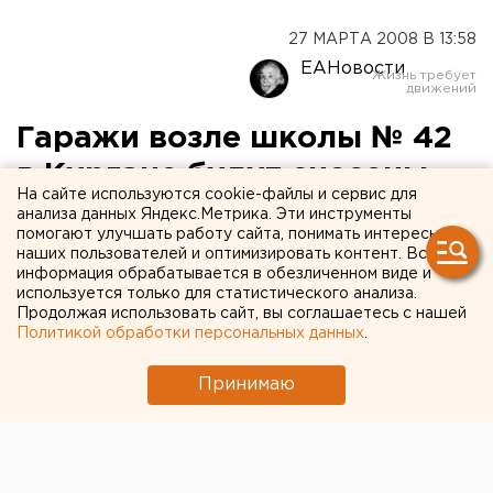
27 МАРТА 2008 В 13:58
ЕАНовости
Гаражи возле школы № 42
в Кургане будут снесены
На сайте используются cookie-файлы и сервис для
анализа данных Яндекс.Метрика. Эти инструменты
Курган. Безопасные условия обучения учащимся
помогают улучшать работу сайта, понимать интересы
школы № 42 отстояли в суде Кургана работники
наших пользователей и оптимизировать контент. Вся
информация обрабатывается в обезличенном виде и
прокуратуры города, сообщили агентству ЕАН в
используется только для статистического анализа.
пресс-службе надзорного органа Курганской
Продолжая использовать сайт, вы соглашаетесь с нашей
области.
Политикой обработки персональных данных
.
Курган. Безопасные условия обучения учащимся
Принимаю
школы № 42 отстояли в суде Кургана работники
прокуратуры города, сообщили агентству ЕАН в
пресс-службе надзорного органа Курганской
области.