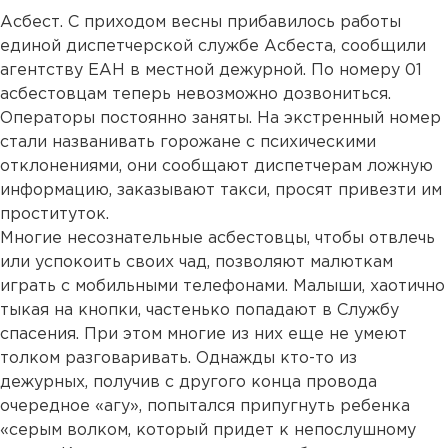
Асбест. С приходом весны прибавилось работы
единой диспетчерской службе Асбеста, сообщили
агентству ЕАН в местной дежурной. По номеру 01
асбестовцам теперь невозможно дозвониться.
Операторы постоянно заняты. На экстренный номер
стали названивать горожане с психическими
отклонениями, они сообщают диспетчерам ложную
информацию, заказывают такси, просят привезти им
проституток.
Многие несознательные асбестовцы, чтобы отвлечь
или успокоить своих чад, позволяют малюткам
играть с мобильными телефонами. Малыши, хаотично
тыкая на кнопки, частенько попадают в Службу
спасения. При этом многие из них еще не умеют
толком разговаривать. Однажды кто-то из
дежурных, получив с другого конца провода
очередное «агу», попытался припугнуть ребенка
«серым волком, который придет к непослушному