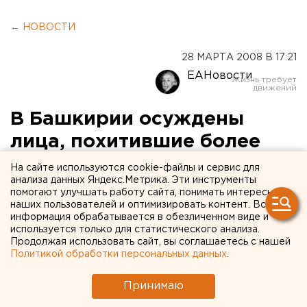
← НОВОСТИ
28 МАРТА 2008 В 17:21
ЕАНовости
В Башкирии осуждены
лица, похитившие более
400 паспортов для
На сайте используются cookie-файлы и сервис для
анализа данных Яндекс.Метрика. Эти инструменты
организации проезда
помогают улучшать работу сайта, понимать интересы
наших пользователей и оптимизировать контент. Вся
иностранных граждан
информация обрабатывается в обезличенном виде и
через границу России
используется только для статистического анализа.
Продолжая использовать сайт, вы соглашаетесь с нашей
Политикой обработки персональных данных
.
Уфа, Башкирия. Ленинский районный суд Уфы
вынес приговор в отношении гражданина
Принимаю
Республики Молдова Сергея Богуславского и