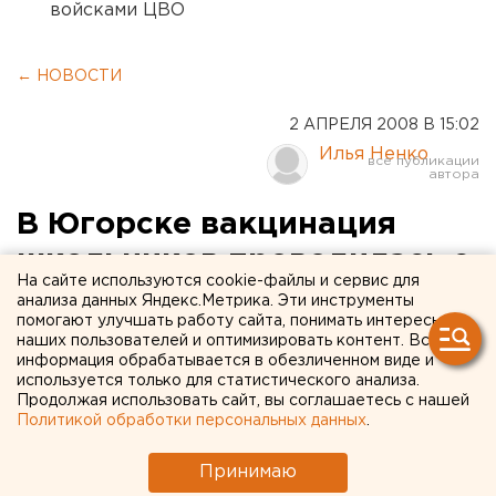
войсками ЦВО
← НОВОСТИ
2 АПРЕЛЯ 2008 В 15:02
Илья Ненко
В Югорске вакцинация
школьников проводилась с
На сайте используются cookie-файлы и сервис для
нарушениями
анализа данных Яндекс.Метрика. Эти инструменты
помогают улучшать работу сайта, понимать интересы
наших пользователей и оптимизировать контент. Вся
Югорск, Ханты-Мансийский автономный округ.
информация обрабатывается в обезличенном виде и
используется только для статистического анализа.
Югорск, Ханты-Мансийский автономный округ. В
Продолжая использовать сайт, вы соглашаетесь с нашей
Политикой обработки персональных данных
.
школах Югорска выявлены нарушения закона при
проведении прививок школьникам, сообщили ЕАН в
Принимаю
пресс-службе прокуратуры Тюменской области.