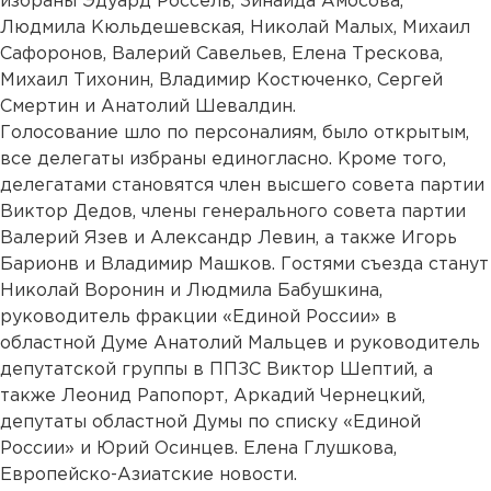
избраны Эдуард Россель, Зинаида Амосова,
Людмила Кюльдешевская, Николай Малых, Михаил
Сафоронов, Валерий Савельев, Елена Трескова,
Михаил Тихонин, Владимир Костюченко, Сергей
Смертин и Анатолий Шевалдин.
Голосование шло по персоналиям, было открытым,
все делегаты избраны единогласно. Кроме того,
делегатами становятся член высшего совета партии
Виктор Дедов, члены генерального совета партии
Валерий Язев и Александр Левин, а также Игорь
Барионв и Владимир Машков. Гостями съезда станут
Николай Воронин и Людмила Бабушкина,
руководитель фракции «Единой России» в
областной Думе Анатолий Мальцев и руководитель
депутатской группы в ППЗС Виктор Шептий, а
также Леонид Рапопорт, Аркадий Чернецкий,
депутаты областной Думы по списку «Единой
России» и Юрий Осинцев. Елена Глушкова,
Европейско-Азиатские новости.