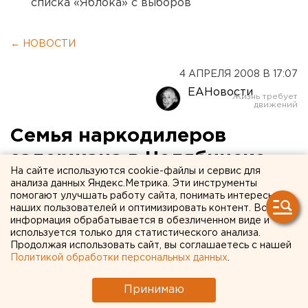
списка «Яблока» с выборов
← НОВОСТИ
4 АПРЕЛЯ 2008 В 17:07
ЕАНовости
Семья наркодилеров
задержана в Челябинске
На сайте используются cookie-файлы и сервис для
анализа данных Яндекс.Метрика. Эти инструменты
Челябинск. Свыше 1300 крупных размеров доз
помогают улучшать работу сайта, понимать интересы
наркотиков изъято у наркосемьи челябинскими
наших пользователей и оптимизировать контент. Вся
информация обрабатывается в обезличенном виде и
оперативниками Федеральной службой РФ по
используется только для статистического анализа.
контролю за оборотом наркотиков, сообщили
Продолжая использовать сайт, вы соглашаетесь с нашей
агентству ЕАН в пресс-службе
Политикой обработки персональных данных
.
контролирующего ведомства.
Принимаю
Челябинск. Свыше 1300 крупных размеров доз