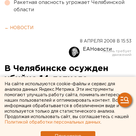
Ракетная опасность угрожает Челябинской
области
← НОВОСТИ
8 АПРЕЛЯ 2008 В 15:53
ЕАНовости
В Челябинске осужден
убийца 14-летнего
На сайте используются cookie-файлы и сервис для
подростка
анализа данных Яндекс.Метрика. Эти инструменты
помогают улучшать работу сайта, понимать интересы
наших пользователей и оптимизировать контент. Вся
Челябинск. К 16 годам лишения свободы с
информация обрабатывается в обезличенном виде и
отбыванием наказания в колонии строгого
используется только для статистического анализа.
Продолжая использовать сайт, вы соглашаетесь с нашей
режима приговорен житель Челябинска за
Политикой обработки персональных данных
.
убийство четырнадцатилетнего подростка,
сообщили агентству ЕАН в пресс-службе