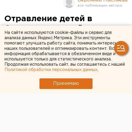
Вероника Мысляева
Отравление детей в
Сухоложском районе: один
На сайте используются cookie-файлы и сервис для
мальчик скончался
анализа данных Яндекс.Метрика. Эти инструменты
помогают улучшать работу сайта, понимать интересы
наших пользователей и оптимизировать контент. Вся
Сухой Лог. Два мальчика отравились
информация обрабатывается в обезличенном виде и
неизвестным веществом с Сухоложском районе,
используется только для статистического анализа.
Продолжая использовать сайт, вы соглашаетесь с нашей
сообщили агентству ЕАН в пресс-службе
Политикой обработки персональных данных
.
областной прокуратуры.
Принимаю
Сухой Лог. Два мальчика отравились неизвестным
веществом с Сухоложском районе, сообщили
агентству ЕАН в пресс-службе областной
прокуратуры. 11 апреля в реанимационное
отделение Сухоложской центральной районной
больницы в бессознательном состоянии были
доставлены два мальчика 7 и 8 лет, которых