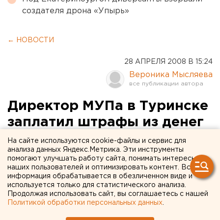
создателя дрона «Упырь»
← НОВОСТИ
28 АПРЕЛЯ 2008 В 15:24
Вероника Мысляева
Директор МУПа в Туринске
заплатил штрафы из денег
возглавляемой им
На сайте используются cookie-файлы и сервис для
анализа данных Яндекс.Метрика. Эти инструменты
организации
помогают улучшать работу сайта, понимать интересы
наших пользователей и оптимизировать контент. Вся
информация обрабатывается в обезличенном виде и
Туринск. В Туринском городском округе за
используется только для статистического анализа.
незаконную растрату денежных средств к
Продолжая использовать сайт, вы соглашаетесь с нашей
ответственности привлечен бывший директор
Политикой обработки персональных данных
.
муниципального предприятия, сообщили