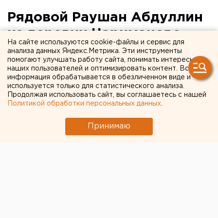
Рядовой Раушан Абдуллин
из деревни Нариманово
На сайте используются cookie-файлы и сервис для
Тюменского района погиб в
анализа данных Яндекс.Метрика. Эти инструменты
помогают улучшать работу сайта, понимать интересы
Южной Осетии
наших пользователей и оптимизировать контент. Вся
информация обрабатывается в обезличенном виде и
используется только для статистического анализа.
Тюменская область. Житель Тюменской области
Продолжая использовать сайт, вы соглашаетесь с нашей
погиб в зоне грузино-южноосетинских боевых
Политикой обработки персональных данных
.
действий, сообщили ЕАН в пресс-службе
администрации города.
Принимаю
Тюменская область. Житель Тюменской области
погиб в зоне грузино-южноосетинских боевых
действий, сообщили ЕАН в пресс-службе
администрации города. Рядовой контрактной
службы Раушан Абдуллин, 1988 года рождения,
призывался на службу в 2006 году Тюменским
районным военкоматом из деревни Нариманово