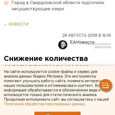
Город в Свердловской области подтопило
несуществующее озеро
← НОВОСТИ
28 АВГУСТА 2008 В 16:45
ЕАНовости
Снижение количества
заготовленного корма
На сайте используются cookie-файлы и сервис для
стало в Свердловской
анализа данных Яндекс.Метрика. Эти инструменты
помогают улучшать работу сайта, понимать интересы
области тенденцией
наших пользователей и оптимизировать контент. Вся
информация обрабатывается в обезличенном виде и
используется только для статистического анализа.
Екатеринбург. Министр сельского хозяйства
Продолжая использовать сайт, вы соглашаетесь с нашей
Свердловской области Сергей Чемезов назвал
Политикой обработки персональных данных
.
ход заготовки корма для животных «постыдным