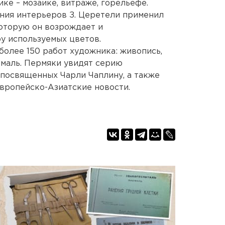
ке – мозаике, витраже, горельефе.
ния интерьеров З. Церетели применил
которую он возрождает и
у используемых цветов.
более 150 работ художника: живопись,
эмаль. Пермяки увидят серию
 посвященных Чарли Чаплину, а также
вропейско-Азиатские новости.