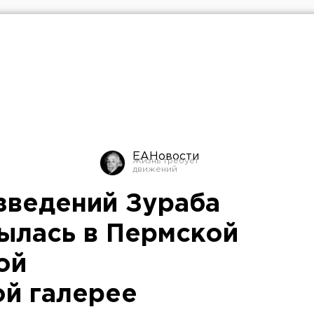
ЕАНовости
зведений Зураба
ылась в Пермской
ой
й галерее