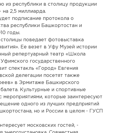
но из республики в столицу продукции
- на 2,5 миллиарда.
удет подписание протокола о
ства республики Башкортостан и
10 годы.
 столицы поведает фотовыставка
звития». Ее везет в Уфу Музей истории
нный репертуарный театр «Школа
 Уфимского государственного
вит спектакль «Город» Евгения
вской делегации посетят также
реев» в Эрмитаже Башкирского
 балета. Культурные и спортивные
с мероприятиями, которые заинтересуют
сещение одного из лучших предприятий
шкортостана, но и России в целом - ГУСП
нтересует московских гостей, -
я энергоустановка. Совместная