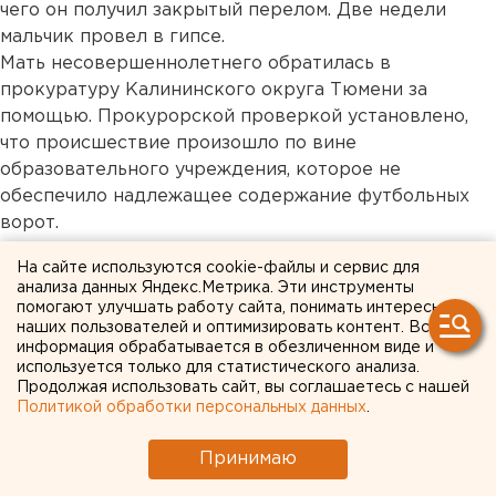
чего он получил закрытый перелом. Две недели
мальчик провел в гипсе.
Мать несовершеннолетнего обратилась в
прокуратуру Калининского округа Тюмени за
помощью. Прокурорской проверкой установлено,
что происшествие произошло по вине
образовательного учреждения, которое не
обеспечило надлежащее содержание футбольных
ворот.
Прокуратура округа в интересах мальчика
На сайте используются cookie-файлы и сервис для
обратилась в суд с иском к школе о возмещении
анализа данных Яндекс.Метрика. Эти инструменты
морального вреда в сумме 20 тысяч рублей.
помогают улучшать работу сайта, понимать интересы
Решением суда требования прокуратуры
наших пользователей и оптимизировать контент. Вся
информация обрабатывается в обезличенном виде и
удовлетворены в полном объеме. Илья Ненко,
используется только для статистического анализа.
Европейско-Азиатские новости.
Продолжая использовать сайт, вы соглашаетесь с нашей
Политикой обработки персональных данных
.
Общество
Принимаю