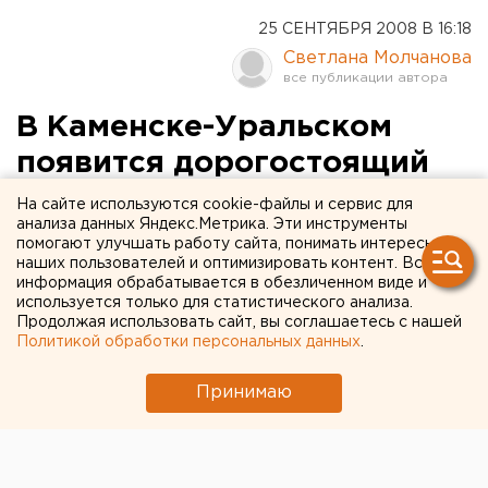
25 СЕНТЯБРЯ 2008 В 16:18
Светлана Молчанова
В Каменске-Уральском
появится дорогостоящий
аппарат для исследования
На сайте используются cookie-файлы и сервис для
анализа данных Яндекс.Метрика. Эти инструменты
сосудов
помогают улучшать работу сайта, понимать интересы
наших пользователей и оптимизировать контент. Вся
информация обрабатывается в обезличенном виде и
656. Каменск-Уральский.
используется только для статистического анализа.
Продолжая использовать сайт, вы соглашаетесь с нашей
656. Каменск-Уральский. В Каменске-Уральском
Политикой обработки персональных данных
.
появится дорогостоящий аппарат для исследования
сосудов, сообщили агентству ЕАН в министерстве
Принимаю
здравоохранения Свердловской области. Вопрос о
поставке в Каменск-Уральский сердечно-
сосудистого центра ангиографа, с помощью