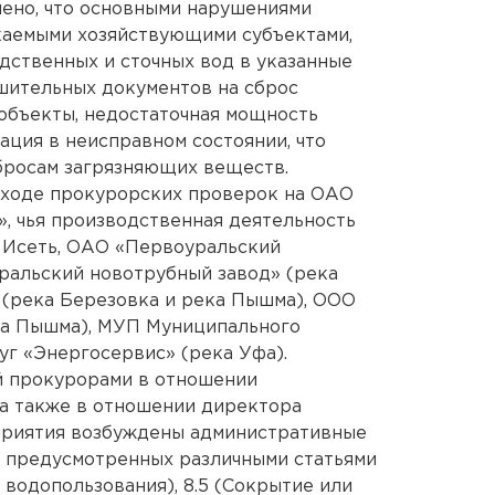
ено, что основными нарушениями
каемыми хозяйствующими субъектами,
ственных и сточных вод в указанные
ешительных документов на сброс
объекты, недостаточная мощность
ация в неисправном состоянии, что
бросам загрязняющих веществ.
ходе прокурорских проверок на ОАО
, чья производственная деятельность
й Исеть, ОАО «Первоуральский
ральский новотрубный завод» (река
 (река Березовка и река Пышма), ООО
ка Пышма), МУП Муниципального
г «Энергосервис» (река Уфа).
й прокурорами в отношении
 а также в отношении директора
приятия возбуждены административные
, предусмотренных различными статьями
 водопользования), 8.5 (Сокрытие или