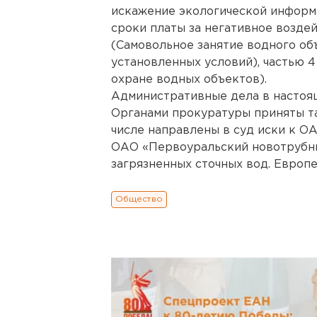
искажение экологической информа
сроки платы за негативное возде
(Самовольное занятие водного об
установленных условий), частью 4
охране водных объектов).
Административные дела в настоящ
Органами прокуратуры приняты та
числе направлены в суд иски к О
ОАО «Первоуральский новотрубны
загрязненных сточных вод. Европ
Общество