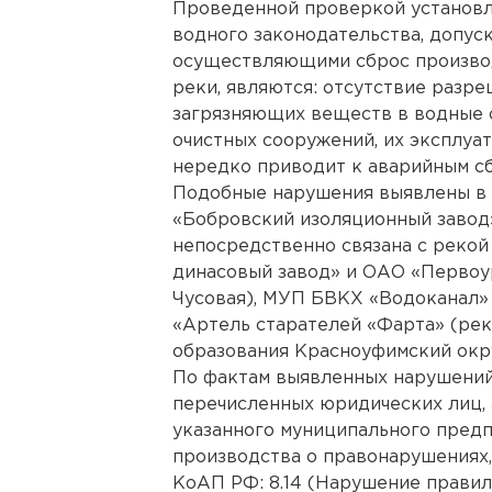
Проведенной проверкой установл
водного законодательства, допус
осуществляющими сброс производ
реки, являются: отсутствие разр
загрязняющих веществ в водные 
очистных сооружений, их эксплуат
нередко приводит к аварийным с
Подобные нарушения выявлены в 
«Бобровский изоляционный завод»
непосредственно связана с реко
динасовый завод» и ОАО «Первоу
Чусовая), МУП БВКХ «Водоканал»
«Артель старателей «Фарта» (ре
образования Красноуфимский окру
По фактам выявленных нарушени
перечисленных юридических лиц,
указанного муниципального пред
производства о правонарушениях
КоАП РФ: 8.14 (Нарушение правил